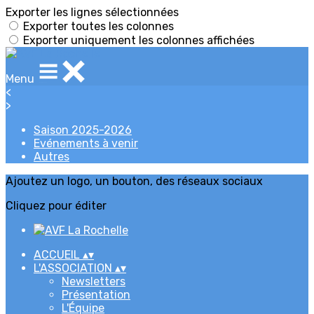
Exporter les lignes sélectionnées
Exporter toutes les colonnes
Exporter uniquement les colonnes affichées
Menu
<
>
Saison 2025-2026
Evénements à venir
Autres
Ajoutez un logo, un bouton, des réseaux sociaux
Cliquez pour éditer
ACCUEIL
▴
▾
L'ASSOCIATION
▴
▾
Newsletters
Présentation
L'Équipe