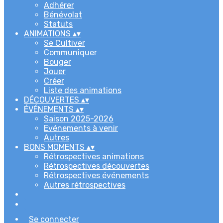
Adhérer
Bénévolat
Statuts
ANIMATIONS
▴
▾
Se Cultiver
Communiquer
Bouger
Jouer
Créer
Liste des animations
DÉCOUVERTES
▴
▾
ÉVÉNEMENTS
▴
▾
Saison 2025-2026
Evénements à venir
Autres
BONS MOMENTS
▴
▾
Rétrospectives animations
Rétrospectives découvertes
Rétrospectives événements
Autres rétrospectives
Se connecter