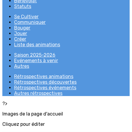
Bénévolat
Statuts
Se Cultiver
Communiquer
Bouger
Jouer
Créer
Liste des animations
Saison 2025-2026
Evénements à venir
Autres
Rétrospectives animations
Rétrospectives découvertes
Rétrospectives événements
Autres rétrospectives
?>
Images de la page d'accueil
Cliquez pour éditer