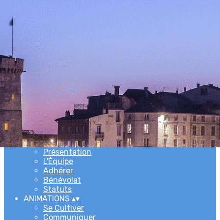
Exporter les lignes sélectionnées
Exporter toutes les colonnes
Exporter uniquement les colonnes affichées
Menu
Ajoutez un logo, un bouton, des réseaux sociaux
Cliquez pour éditer
ACCUEIL
▴
▾
L'ASSOCIATION
▴
▾
Newsletters
Présentation
L'Équipe
Adhérer
Bénévolat
Statuts
ANIMATIONS
▴
▾
Se Cultiver
Communiquer