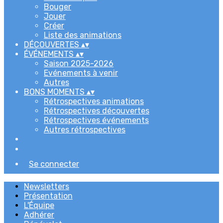
Bouger
Jouer
Créer
Liste des animations
DÉCOUVERTES
▴
▾
ÉVÉNEMENTS
▴
▾
Saison 2025-2026
Evénements à venir
Autres
BONS MOMENTS
▴
▾
Rétrospectives animations
Rétrospectives découvertes
Rétrospectives événements
Autres rétrospectives
Se connecter
Newsletters
Présentation
L'Équipe
Adhérer