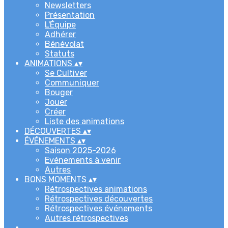
Newsletters
Présentation
L'Équipe
Adhérer
Bénévolat
Statuts
ANIMATIONS
▴
▾
Se Cultiver
Communiquer
Bouger
Jouer
Créer
Liste des animations
DÉCOUVERTES
▴
▾
ÉVÉNEMENTS
▴
▾
Saison 2025-2026
Evénements à venir
Autres
BONS MOMENTS
▴
▾
Rétrospectives animations
Rétrospectives découvertes
Rétrospectives événements
Autres rétrospectives