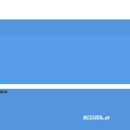
iaux
ACCUEIL
▴
▾