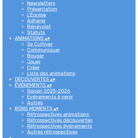
Newsletters
Présentation
L'Équipe
Adhérer
Bénévolat
Statuts
ANIMATIONS
▴
▾
Se Cultiver
Communiquer
Bouger
Jouer
Créer
Liste des animations
DÉCOUVERTES
▴
▾
ÉVÉNEMENTS
▴
▾
Saison 2025-2026
Evénements à venir
Autres
BONS MOMENTS
▴
▾
Rétrospectives animations
Rétrospectives découvertes
Rétrospectives événements
Autres rétrospectives