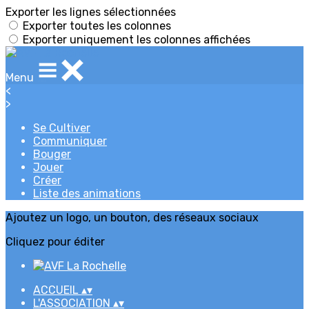
Exporter les lignes sélectionnées
Exporter toutes les colonnes
Exporter uniquement les colonnes affichées
Menu
<
>
Se Cultiver
Communiquer
Bouger
Jouer
Créer
Liste des animations
Ajoutez un logo, un bouton, des réseaux sociaux
Cliquez pour éditer
ACCUEIL
▴
▾
L'ASSOCIATION
▴
▾