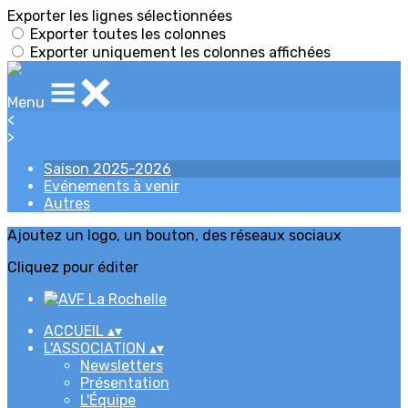
Exporter les lignes sélectionnées
Exporter toutes les colonnes
Exporter uniquement les colonnes affichées
Menu
<
>
Saison 2025-2026
Evénements à venir
Autres
Ajoutez un logo, un bouton, des réseaux sociaux
Cliquez pour éditer
ACCUEIL
▴
▾
L'ASSOCIATION
▴
▾
Newsletters
Présentation
L'Équipe